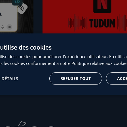
utilise des cookies
Branding.
lise des cookies pour améliorer l'expérience utilisateur. En utilis
 LE
BRANDING SONORE : LA MAR
s les cookies conformément à notre Politique relative aux cookie
UTES
YEUX FERMÉS
 DÉTAILS
REFUSER TOUT
ACC