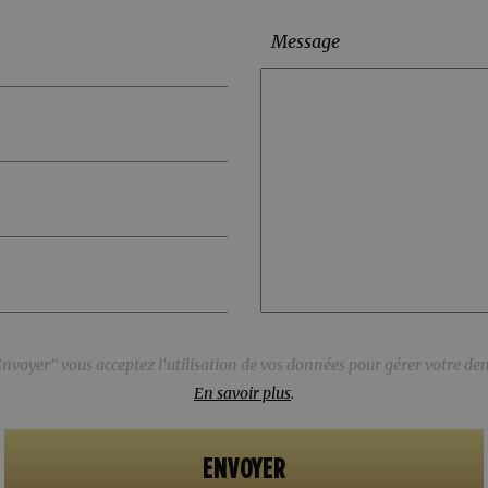
Message
Type de contrat*
Ajouter un CV
(Max. 4Mo)
Aucun fichier ajouté
Envoyer" vous acceptez l'utilisation de vos données pour gérer votre d
En savoir plus
.
Envoyer" vous acceptez l'utilisation de vos données pour gérer votre d
En savoir plus
.