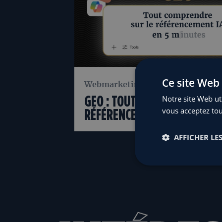
Ce site Web 
Webmarketing.
Notre site Web uti
B2B :
GEO : TOUT COMPRENDRE SUR
vous acceptez tou
GNANTE
RÉFÉRENCEMENT IA EN 5 MIN
AFFICHER LES