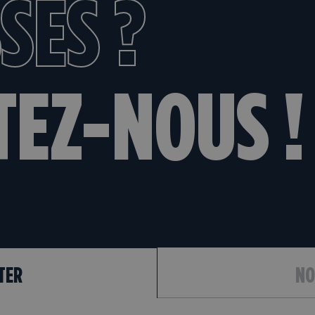
SÉS ?
TEZ-NOUS !
TER
NO