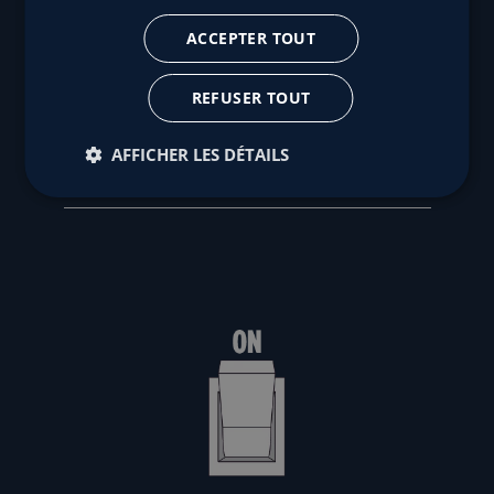
CULTURE VIVANTE CHEZ MY CLIENT IS
ACCEPTER TOUT
RICH
REFUSER TOUT
AFFICHER LES DÉTAILS
Afficher plus d’articles