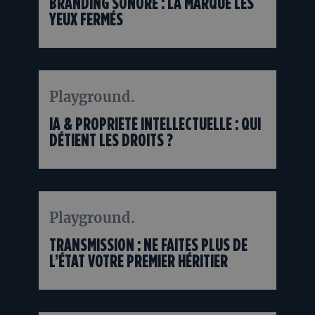
BRANDING SONORE : LA MARQUE LES
YEUX FERMÉS
Playground.
10/06
2026
IA & PROPRIÉTÉ INTELLECTUELLE : QUI
DÉTIENT LES DROITS ?
Playground.
29/05
2026
TRANSMISSION : NE FAITES PLUS DE
L’ÉTAT VOTRE PREMIER HÉRITIER