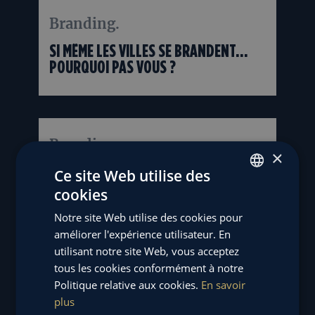
Branding.
07/08
2025
SI MÊME LES VILLES SE BRANDENT…
POURQUOI PAS VOUS ?
Branding.
08/07
×
2025
FERMEZ LES YEUX, VOTRE MARQUE
Ce site Web utilise des
PARLE ENCORE : L'IMPACT DU
cookies
FRENCH
MARKETING SENSORIEL
Notre site Web utilise des cookies pour
ENGLISH
améliorer l'expérience utilisateur. En
utilisant notre site Web, vous acceptez
Agence.
tous les cookies conformément à notre
23/05
Politique relative aux cookies.
En savoir
2025
LE DÉVELOPPEMENT PERSONNEL AU
plus
SERVICE DE L’ENTREPRISE : UNE