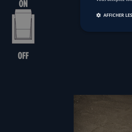
19 %
se disent tel
AFFICHER LES
au travail, qu’ils c
leur employeur.