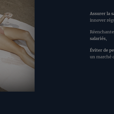
Assurer la s
innover rég
Réenchanter
salariés
,
Éviter de p
un marché d