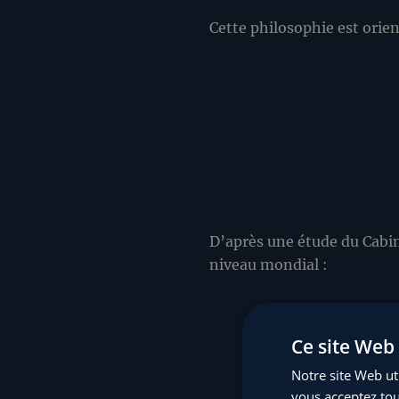
Cette philosophie est orien
D’après une étude du Cabin
niveau mondial :
20 %
des salariés s
Ce site Web 
dans leur travail,
Notre site Web uti
61 %
se disent non
vous acceptez tou