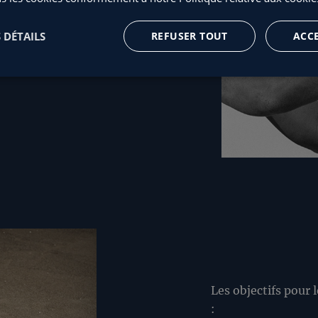
lement malheureux
 DÉTAILS
REFUSER TOUT
ACC
herchent à nuire à
Les objectifs pour l
: