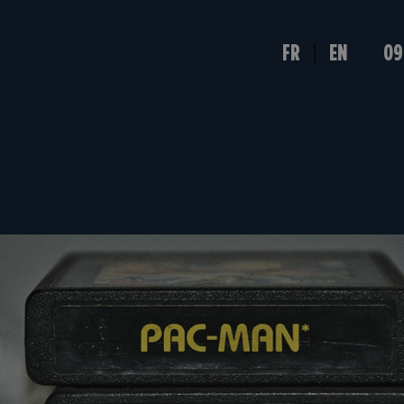
FR
EN
09