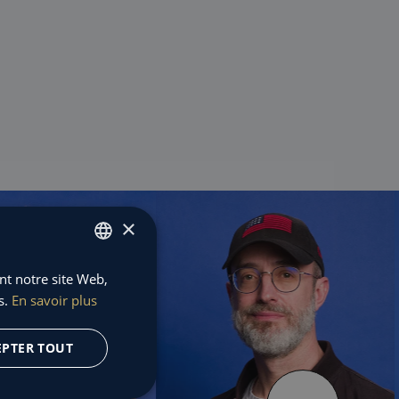
×
ant notre site Web,
FRENCH
s.
En savoir plus
ENGLISH
EPTER TOUT