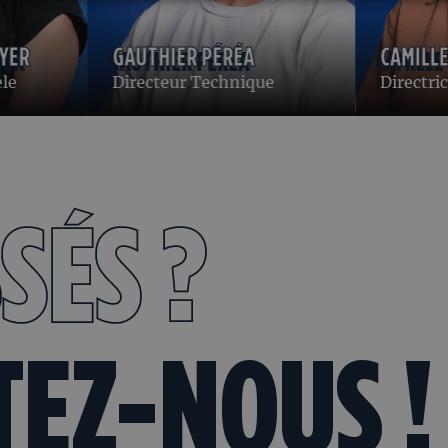
YER
GAUTHIER PÉRÉA
CAMILLE
èle
Directeur Technique
Directri
SÉS ?
TEZ-NOUS !