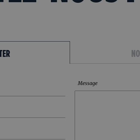
TER
NO
Message
Type de contrat*
Ajouter un CV
(Max. 4Mo)