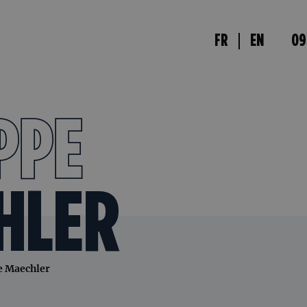
FR
EN
09
PPE
HLER
pe Maechler