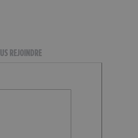
US REJOINDRE
Ajouter une lettre de
Motivation