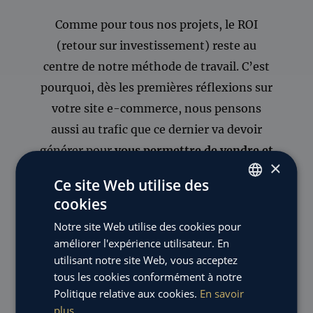
Comme pour tous nos projets, le ROI
(retour sur investissement) reste au
centre de notre méthode de travail. C’est
pourquoi, dès les premières réflexions sur
votre site e-commerce, nous pensons
aussi au trafic que ce dernier va devoir
générer pour
vous permettre de vendre et
×
de développer votre activité
. En effet,
Ce site Web utilise des
nous ne développons aucun site sans
cookies
FRENCH
commencer par une étude de marché web
Notre site Web utilise des cookies pour
ENGLISH
nous permettant de proposer une
améliorer l'expérience utilisateur. En
arborescence optimale pour le
utilisant notre site Web, vous acceptez
référencement naturel. Si vous voulez un
tous les cookies conformément à notre
Politique relative aux cookies.
En savoir
site e-commerce qui vend,
plus