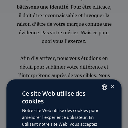
bâtissons une identité
. Pour être efficace,
il doit être reconnaissable et invoquer la
raison d’être de votre marque comme une
évidence. Pas votre métier. Mais ce pour
quoi vous l’exercez.
Afin d’y arriver, nous vous étudions en
détail pour sublimer votre différence et
l’interprétons auprès de vos cibles. Nous
vérifions toujours
la disponibilité de votre
×
Ce site Web utilise des
naming à l’INPI
ainsi que sur les moteurs
cookies
de recherches, en partenariat avec notre
FRENCH
avocate en Propriété Intellectuelle.
Notre site Web utilise des cookies pour
ENGLISH
améliorer l'expérience utilisateur. En
utilisant notre site Web, vous acceptez
C’est comme cela que
nous trouvons votre