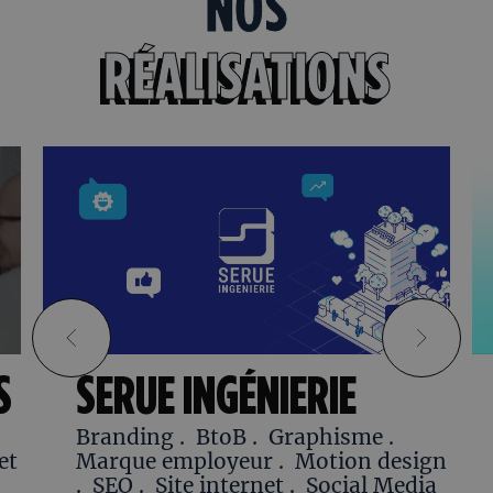
NOS
RÉALISATIONS
S
SERUE INGÉNIERIE
Branding
.
BtoB
.
Graphisme
.
et
Marque employeur
.
Motion design
.
SEO
.
Site internet
.
Social Media