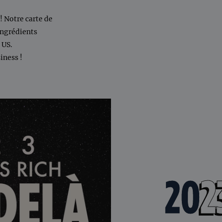
 ! Notre carte de
ingrédients
 US.
iness !
20
2