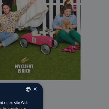
×
ant notre site Web,
FRENCH
s.
En savoir plus