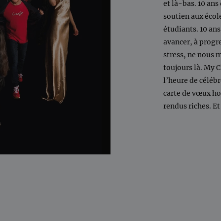
et là-bas. 10 an
soutien aux école
étudiants. 10 an
avancer, à progre
stress, ne nous 
toujours là. My Cl
l’heure de célébr
carte de vœux h
rendus riches. Et