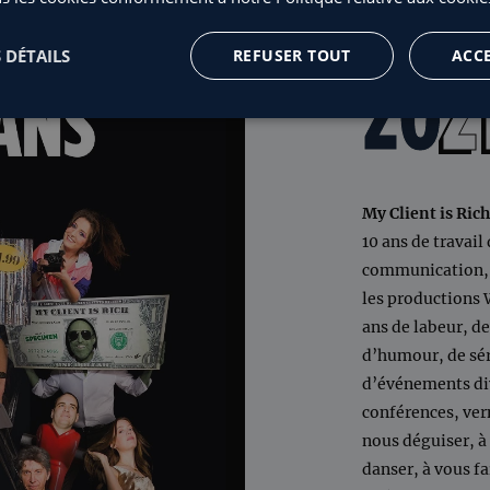
 DÉTAILS
REFUSER TOUT
ACC
20
2
My Client is Rich
10 ans de travail
communication, 
les productions 
ans de labeur, 
d’humour, de sér
d’événements div
conférences, vern
nous déguiser, à
danser, à vous fa