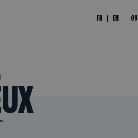
FR
EN
09
E
ŒUX
ux