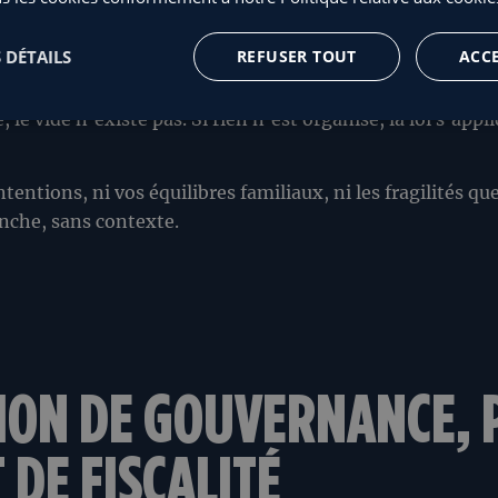
 DÉTAILS
REFUSER TOUT
ACC
arce qu’elle touche à quelque chose de profondément hum
, le vide n’existe pas. Si rien n’est organisé, la loi s’a
intentions, ni vos équilibres familiaux, ni les fragilités q
ranche, sans contexte.
ION DE GOUVERNANCE, 
DE FISCALITÉ