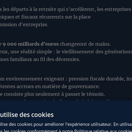
s les départs à la retraite qui s’accélèrent, les entreprise
miques et fiscaux récurrents sur la place
smission d’entreprise.
de
9 000 milliards d’euros
changeront de mains.
neux, une réalité simple : le vieillissement des générati
nes familiaux au fil des décennies.
 un environnement exigeant : pression fiscale durable, i
ttentes accrues en matière de gouvernance.
 consiste plus seulement à passer le témoin.
angement de pouvoir, plutôt que de le laisser s’imposer.
utilise des cookies
 une entreprise, un patrimoine, une stabilité familiale, pa
lise des cookies pour améliorer l'expérience utilisateur. En utilis
ure souvent en suspens : la transmission.
s les cookies conformément à notre Politique relative aux cookie