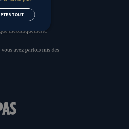
ENGLISH
EPTER TOUT
ain : le contrôle, la
pplique mécaniquement.
ue vous avez parfois mis des
PAS