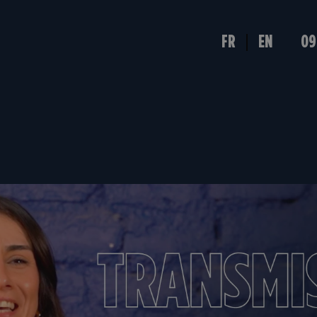
FR
EN
09