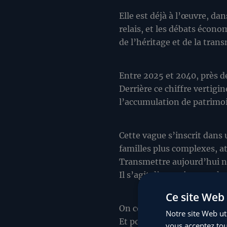
Elle est déjà à l’œuvre, dan
relais, et les débats écono
de l’héritage et de la tran
Entre 2025 et 2040, près 
Derrière ce chiffre vertigi
l’accumulation de patrimoi
Cette vague s’inscrit dans
familles plus complexes, a
Transmettre aujourd’hui ne
Il s’agit d’organiser un ch
Ce site Web 
On consacre une vie à bâtir
Notre site Web uti
Et pourtant, un sujet deme
vous acceptez tou