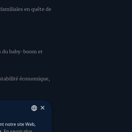
s familiales en quête de
ons du baby-boom et
nstabilité économique,
×
rfois une vision.
ant notre site Web,
FRENCH
s.
En savoir plus